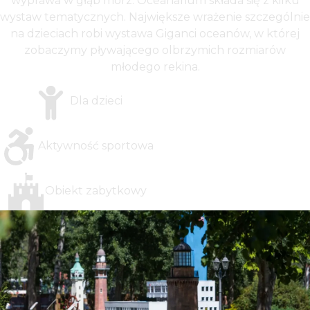
wyprawa w głąb mórz. Oceanarium składa się z kilku
wystaw tematycznych. Największe wrażenie szczególnie
na dzieciach robi wystawa Giganci oceanów, w której
zobaczymy pływającego olbrzymich rozmiarów
młodego rekina.
Dla dzieci
Aktywność sportowa
Obiekt zabytkowy