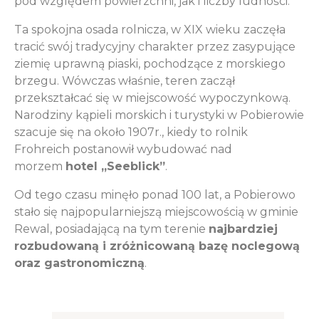
pod względem powierzchni, jak i liczby ludności.
Ta spokojna osada rolnicza, w XIX wieku zaczęła
tracić swój tradycyjny charakter przez zasypujące
ziemię uprawną piaski, pochodzące z morskiego
brzegu. Wówczas właśnie, teren zaczął
przekształcać się w miejscowość wypoczynkową.
Narodziny kąpieli morskich i turystyki w Pobierowie
szacuje się na około 1907r., kiedy to rolnik
Frohreich postanowił wybudować nad
morzem
hotel „Seeblick”
.
Od tego czasu minęło ponad 100 lat, a Pobierowo
stało się najpopularniejszą miejscowością w gminie
Rewal, posiadającą na tym terenie
najbardziej
rozbudowaną i zróżnicowaną bazę noclegową
oraz gastronomiczną
.