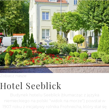
Zobacz nasze
Hotel Seeblick
Budynek hotelu Seeblick (tłumacząc z języka
niemieckiego na polski: "widok na morze") powstał w
1907 roku z inicjatywy rolnika Frohreicha, który stał się