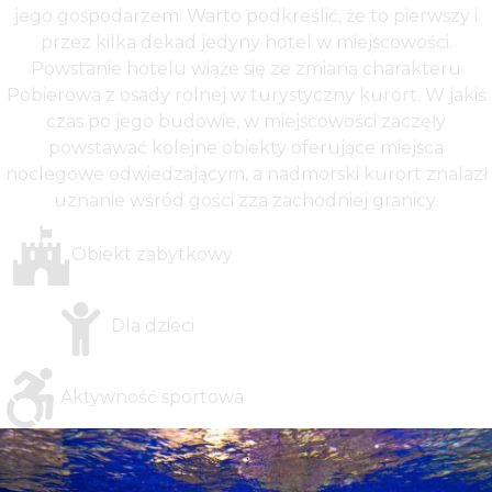
jego gospodarzem. Warto podkreślić, że to pierwszy i
przez kilka dekad jedyny hotel w miejscowości.
Powstanie hotelu wiąże się ze zmianą charakteru
Pobierowa z osady rolnej w turystyczny kurort. W jakiś
czas po jego budowie, w miejscowości zaczęły
powstawać kolejne obiekty oferujące miejsca
noclegowe odwiedzającym, a nadmorski kurort znalazł
uznanie wśród gości zza zachodniej granicy.
Obiekt zabytkowy
Dla dzieci
Aktywność sportowa