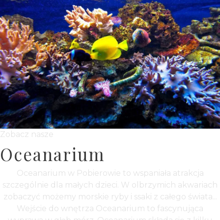
Zobacz nasze
Oceanarium
Oceanarium w Pobierowie to wspaniała atrakcja
szczególnie dla małych dzieci. W olbrzymich akwariach
zobaczyć możemy morskie ryby i ssaki z całego świata...
Wejście do wnętrza Oceanarium to fascynująca