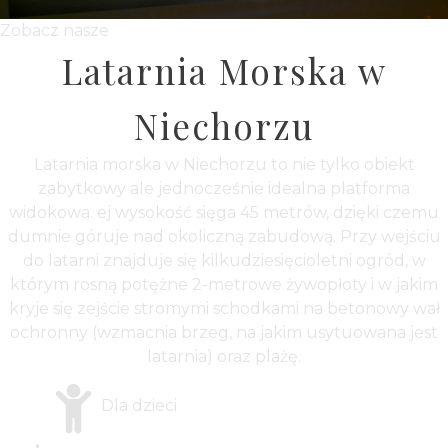
Zobacz nasze
Latarnia Morska w
Niechorzu
Latarnia morska w Niechorzu to nie tylko obiekt
zabytkowy ale jednocześnie idealna platforma
widokowa. ej wysokość sięga 45 metrów, dzięki czemu
dumnie góruje nad okoliczną zabudową. Przy wejściu
do latarni znajduje się kilkudziesięcioletni ogród, w
którym rosną potężne 2-metrowe żywopłoty i w jakim
kryje się zejście stromymi schodkami na betonowy wał
ochronny (wzmacnia brzeg, na jakim usytuowana jest
latarnia) oraz plażę.
Dla dzieci