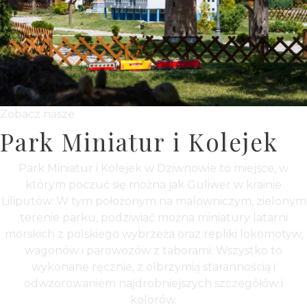
Zobacz nasze
Park Miniatur i Kolejek
Park Miniatur i Kolejek w Dziwnowie to miejsce, w
którym poczuć się można jak Guliwer w krainie
Liliputów. W tym położonym na malowniczym, zielonym
terenie parku, podziwiać można miniatury latarni
morskich z polskiego wybrzeża oraz repliki lokomotyw,
wagonów i parowozów z taborami. Wszystko to
wykonane ręcznie, z olbrzymią starannością i
odwzorowaniem najdrobniejszych szczegółów i
kolorów.